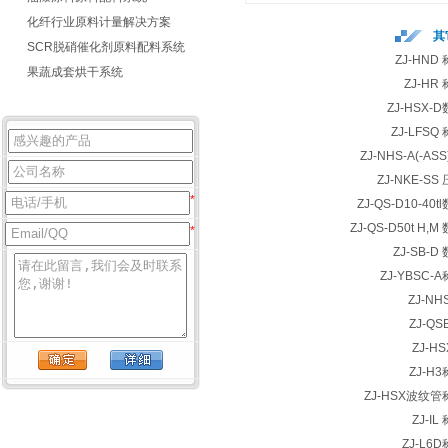
化纤行业原料计量解决方案
其
SCR脱硝催化剂原料配料系统
ZJ-HN
果蔬成套烘干系统
ZJ-H
ZJ-HSX
ZJ-LFS
ZJ-NHS-A(-A
ZJ-NKE-S
*
ZJ-QS-D10-4
ZJ-QS-D50t H
*
ZJ-SB-
ZJ-YBSC
ZJ-N
ZJ-Q
ZJ-H
ZJ-H
ZJ-HSX波纹
ZJ-I
ZJ-L6