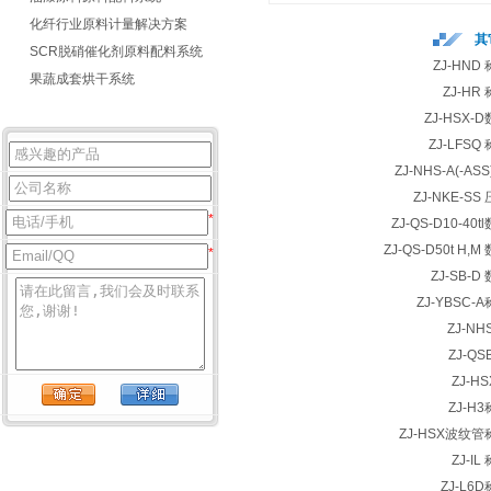
化纤行业原料计量解决方案
其
SCR脱硝催化剂原料配料系统
ZJ-HN
果蔬成套烘干系统
ZJ-H
ZJ-HSX
ZJ-LFS
ZJ-NHS-A(-A
ZJ-NKE-S
*
ZJ-QS-D10-4
ZJ-QS-D50t H
*
ZJ-SB-
ZJ-YBSC
ZJ-N
ZJ-Q
ZJ-H
ZJ-H
ZJ-HSX波纹
ZJ-I
ZJ-L6