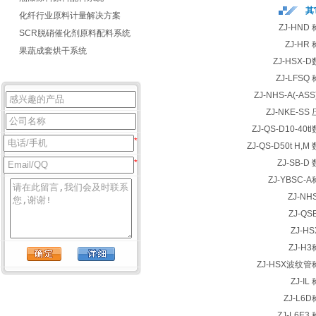
其
化纤行业原料计量解决方案
ZJ-HN
SCR脱硝催化剂原料配料系统
ZJ-H
果蔬成套烘干系统
ZJ-HSX
ZJ-LFS
ZJ-NHS-A(-A
ZJ-NKE-S
ZJ-QS-D10-4
*
ZJ-QS-D50t H
*
ZJ-SB-
ZJ-YBSC
ZJ-N
ZJ-Q
ZJ-H
ZJ-H
ZJ-HSX波纹
ZJ-I
ZJ-L6
ZJ-L6E