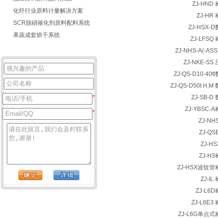
ZJ-HN
化纤行业原料计量解决方案
ZJ-H
SCR脱硝催化剂原料配料系统
ZJ-HSX
果蔬成套烘干系统
ZJ-LFS
ZJ-NHS-A(-A
ZJ-NKE-S
ZJ-QS-D10-4
ZJ-QS-D50t H
ZJ-SB-
*
ZJ-YBSC
*
ZJ-N
ZJ-Q
ZJ-H
ZJ-H
ZJ-HSX波纹
ZJ-I
ZJ-L6
ZJ-L6E
ZJ-L6G单点