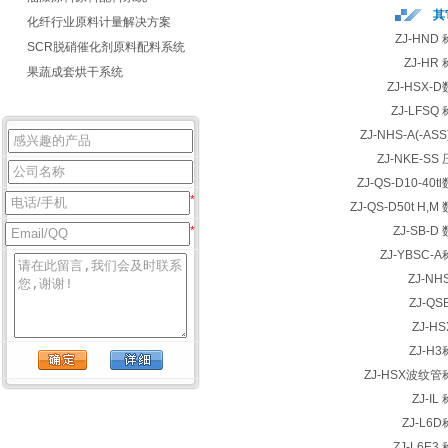
其
化纤行业原料计量解决方案
ZJ-HN
SCR脱硝催化剂原料配料系统
ZJ-H
果蔬成套烘干系统
ZJ-HSX
ZJ-LFS
ZJ-NHS-A(-A
ZJ-NKE-S
ZJ-QS-D10-4
*
ZJ-QS-D50t H
*
ZJ-SB-
ZJ-YBSC
ZJ-N
ZJ-Q
ZJ-H
ZJ-H
ZJ-HSX波纹
ZJ-I
ZJ-L6
ZJ-L6E